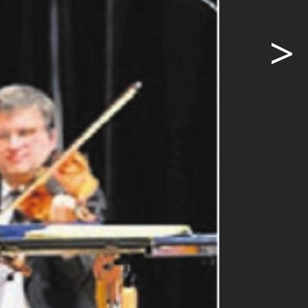
>
 Exzellenz –
..
ige