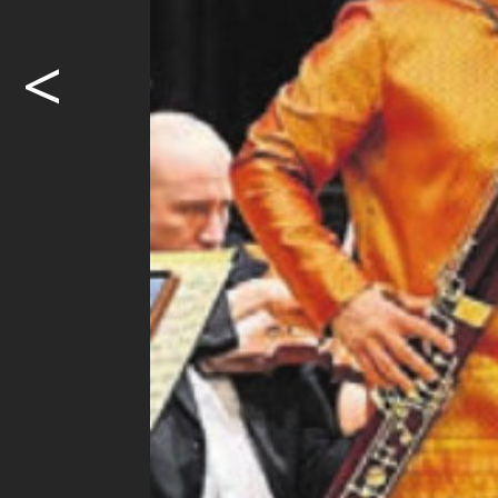
<
Lokalmatad
Fünfte «The 
Disziplin, S
so lässt sic
Möcht
weite
Ja. I
Abon