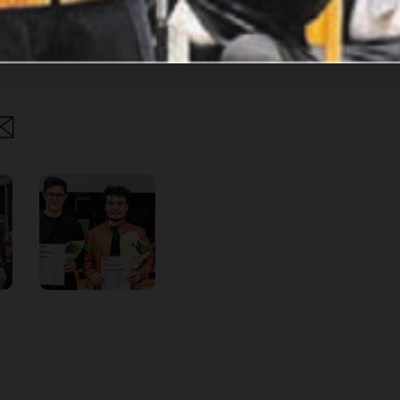
Anmelden
Abo Angebot
 kein Konto?
Registrieren
Sie sich hier
are