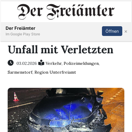
Inserieren
Abonnieren
Anmelden
Der Freiämter
×
Öffnen
Im Google Play Store
Unfall mit Verletzten
Immobilien
03.02.2026
Verkehr
,
Polizeimeldungen
,
Sarmenstorf
,
Region Unterfreiamt
Veranstaltungen
Stellen
E-
Paper
Newsletter