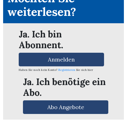
weiterlesen?
Ja. Ich bin
Abonnent.
Anmelden
Haben Sie noch kein Konto?
Registrieren
Sie sich hier
Ja. Ich benötige ein
Abo.
en
Abo Angebote