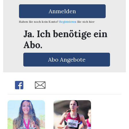
n
Anmelden
Haben Sie noch kein Konto?
Registrieren
Sie sich hier
Ja. Ich benötige ein
Abo.
Abo Angebote
Share
Share