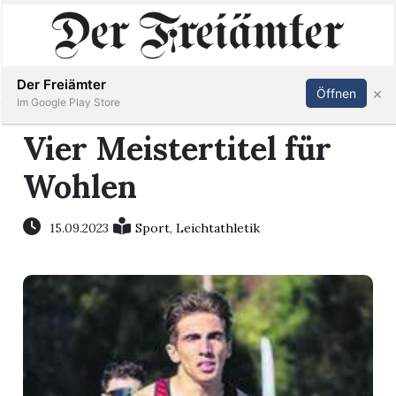
Inserieren
Abonnieren
Anmelden
Der Freiämter
×
Öffnen
Im Google Play Store
Vier Meistertitel für
Wohlen
Immobilien
Veranstaltungen
15.09.2023
Sport
,
Leichtathletik
Stellen
E-
Paper
Newsletter