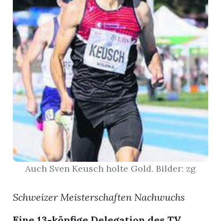
App
erfreiamt
reiamt
Auch Sven Keusch holte Gold. Bilder: zg
Schweizer Meisterschaften Nachwuchs
ten
Eine 13-köpfige Delegation des TV