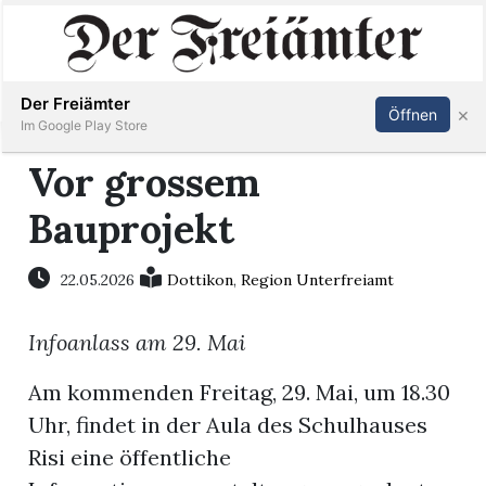
Inserieren
Abonnieren
Anmelden
Der Freiämter
×
Öffnen
Im Google Play Store
Vor grossem
Bauprojekt
Immobilien
Veranstaltungen
22.05.2026
Dottikon
,
Region Unterfreiamt
Infoanlass am 29. Mai
Stellen
Am kommenden Freitag, 29. Mai, um 18.30
E-
Uhr, findet in der Aula des Schulhauses
Paper
Risi eine öffentliche
Newsletter