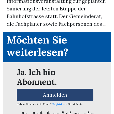
Informationsveranstaltung zur geplanten
Sanierung der letzten Etappe der
App
Bahnhofstrasse statt. Der Gemeinderat,
erfreiamt
die Fachplaner sowie Fachpersonen des ...
Möchten Sie
weiterlesen?
reiamt
Ja. Ich bin
Abonnent.
Anmelden
Haben Sie noch kein Konto?
Registrieren
Sie sich hier
ten