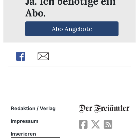
Ja. Ich benötige ein
Abo.
Abo Angebote
Share
Share
Redaktion / Verlag
en
Impressum
Inserieren