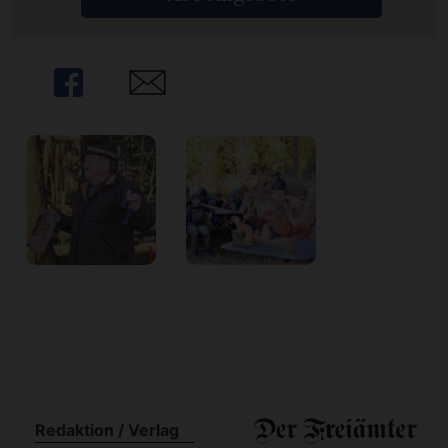
n
Share
Share
Redaktion / Verlag