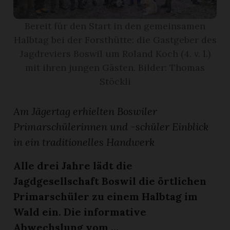
Bereit für den Start in den gemeinsamen
App
Halbtag bei der Forsthütte: die Gastgeber des
erfreiamt
Jagdreviers Boswil um Roland Koch (4. v. l.)
mit ihren jungen Gästen. Bilder: Thomas
Stöckli
Am Jägertag erhielten Boswiler
reiamt
Primarschülerinnen und -schüler Einblick
in ein traditionelles Handwerk
Alle drei Jahre lädt die
Jagdgesellschaft Boswil die örtlichen
Primarschüler zu einem Halbtag im
Wald ein. Die informative
ten
Abwechslung vom ...