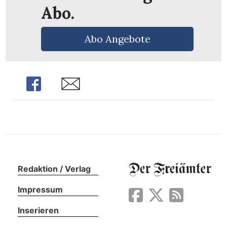
Abo.
Abo Angebote
Share
Share
Redaktion / Verlag
en
Impressum
Inserieren