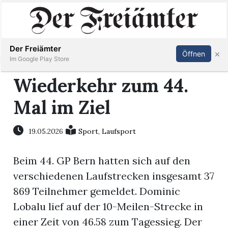
Inserieren
Abonnieren
Anmelden
Der Freiämter
×
Öffnen
Im Google Play Store
Wiederkehr zum 44.
Mal im Ziel
Immobilien
Veranstaltungen
19.05.2026
Sport
,
Laufsport
Beim 44. GP Bern hatten sich auf den
Stellen
verschiedenen Laufstrecken insgesamt 37
E-
869 Teilnehmer gemeldet. Dominic
Paper
Lobalu lief auf der 10-Meilen-Strecke in
einer Zeit von 46.58 zum Tagessieg. Der
Newsletter