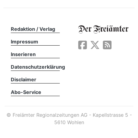
Redaktion / Verlag
Impressum
Inserieren
Datenschutzerklärung
Disclaimer
Abo-Service
en
©
Freiämter Regionalzeitungen AG - Kapellstrasse 5 -
5610 Wohlen