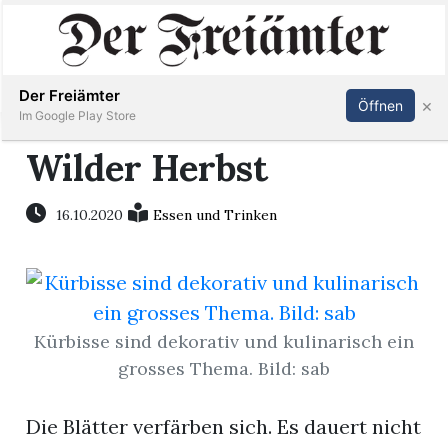
Inserieren
Abonnieren
Anmelden
Der Freiämter
×
Öffnen
Im Google Play Store
Wilder Herbst
Immobilien
16.10.2020
Essen und Trinken
Veranstaltungen
Stellen
Kürbisse sind dekorativ und kulinarisch ein
grosses Thema. Bild: sab
E-
Paper
Die Blätter verfärben sich. Es dauert nicht
Newsletter