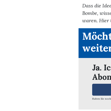
Dass die Ide
Bombe, wisse
waren. Hier t
Möcht
weite
Ja. I
Abon
Haben Sie noch