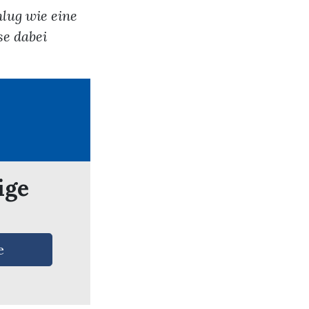
hlug wie eine
se dabei
ige
e