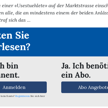
e einer «Usestuehlete» auf der Marktstrasse einsc
n alle, die an mindestens einem der beiden Anläs
raf sich das ...
en Sie
rlesen?
ch bin
Ja. Ich benöt
nent.
ein Abo.
Anmelden
Abo Angebot
 kein Konto?
Registrieren
Sie sich hier