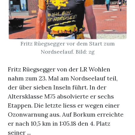
App
erfreiamt
Fritz Rüegsegger vor dem Start zum
Nordseelauf. Bild: zg
Fritz Rüegsegger von der LR Wohlen
reiamt
nahm zum 23. Mal am Nordseelauf teil,
der über sieben Inseln führt. In der
Altersklasse M75 absolvierte er sechs
Etappen. Die letzte liess er wegen einer
Ozonwarnung aus. Auf Borkum erreichte
er nach 10,5 km in 1:05.18 den 4. Platz
ten
seiner ...