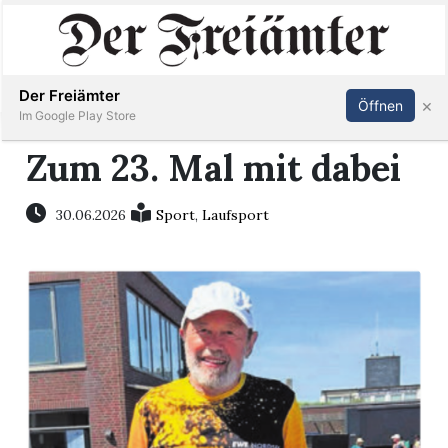
Inserieren
Abonnieren
Anmelden
Der Freiämter
×
Öffnen
Im Google Play Store
Zum 23. Mal mit dabei
Immobilien
30.06.2026
Sport
,
Laufsport
Veranstaltungen
Stellen
E-
Paper
Newsletter