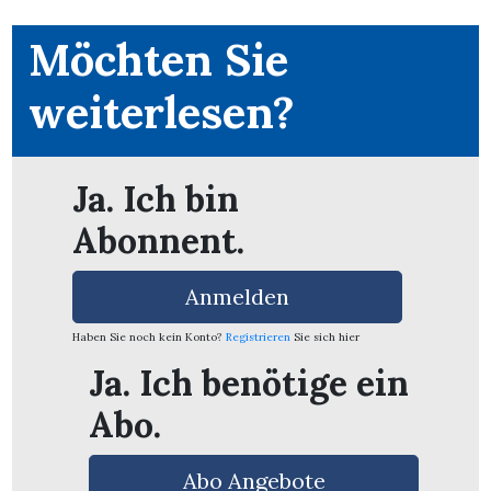
Möchten Sie
weiterlesen?
Ja. Ich bin
Abonnent.
Anmelden
Haben Sie noch kein Konto?
Registrieren
Sie sich hier
Ja. Ich benötige ein
en
Abo.
Abo Angebote