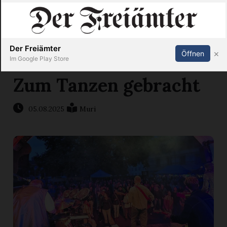
Inserieren
Abonnieren
Anmelden
X
Der Freiämter
×
Öffnen
Im Google Play Store
Zum Tanzen gebracht
Immobilien
05.08.2025
Muri
Veranstaltungen
Stellen
E-
Paper
Newsletter