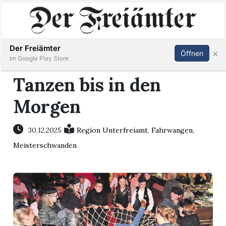
Inserieren
Abonnieren
Anmelden
Der Freiämter
×
Öffnen
Im Google Play Store
Tanzen bis in den
Morgen
Immobilien
Veranstaltungen
30.12.2025
Region Unterfreiamt
,
Fahrwangen
,
Meisterschwanden
Stellen
E-
Paper
Newsletter