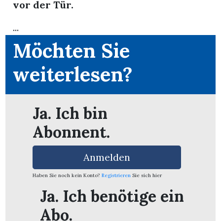
vor der Tür.
...
Möchten Sie
weiterlesen?
Ja. Ich bin
Abonnent.
Anmelden
en
Haben Sie noch kein Konto?
Registrieren
Sie sich hier
Ja. Ich benötige ein
Abo.