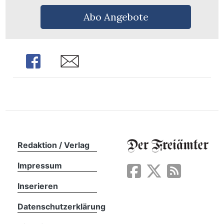
Abo Angebote
Share
Share
Redaktion / Verlag
Impressum
en
Inserieren
Datenschutzerklärung