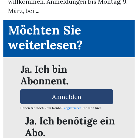
willkommen. Anmeldungen bis Montag, 9.
März, bei ...
App
Möchten Sie
erfreiamt
weiterlesen?
Ja. Ich bin
reiamt
Abonnent.
Anmelden
Haben Sie noch kein Konto?
Registrieren
Sie sich hier
Ja. Ich benötige ein
ten
Abo.