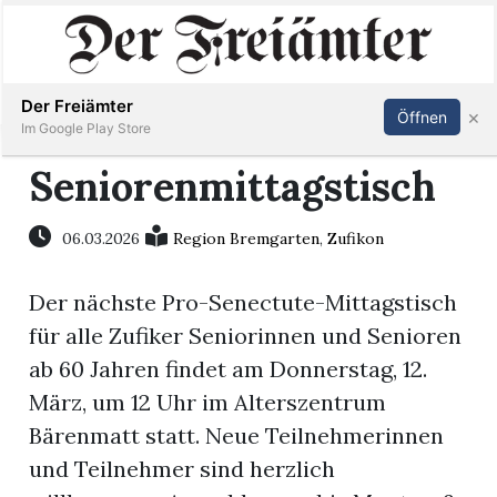
Inserieren
Abonnieren
Anmelden
Der Freiämter
×
Öffnen
Im Google Play Store
Seniorenmittagstisch
Immobilien
06.03.2026
Region Bremgarten
,
Zufikon
Veranstaltungen
Der nächste Pro-Senectute-Mittagstisch
für alle Zufiker Seniorinnen und Senioren
Stellen
ab 60 Jahren findet am Donnerstag, 12.
März, um 12 Uhr im Alterszentrum
E-
Bärenmatt statt. Neue Teilnehmerinnen
Paper
und Teilnehmer sind herzlich
Newsletter