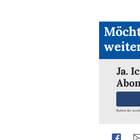
Möcht
weite
Ja. I
Abon
Haben Sie noch
Share
Sh