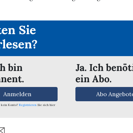
en Sie
rlesen?
ch bin
Ja. Ich benöt
nent.
ein Abo.
Anmelden
Abo Angebot
 kein Konto?
Registrieren
Sie sich hier
are