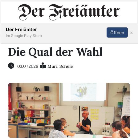
Inserieren
Abonnieren
Anmelden
Der Freiämter
×
Öffnen
Im Google Play Store
Die Qual der Wahl
Immobilien
03.07.2026
Muri
,
Schule
Veranstaltungen
Stellen
E-
Paper
Newsletter