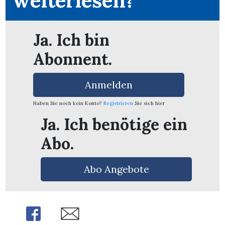
weiterlesen?
Ja. Ich bin
Abonnent.
Anmelden
Haben Sie noch kein Konto?
Registrieren
Sie sich hier
Ja. Ich benötige ein
Abo.
Abo Angebote
en
Share
Share