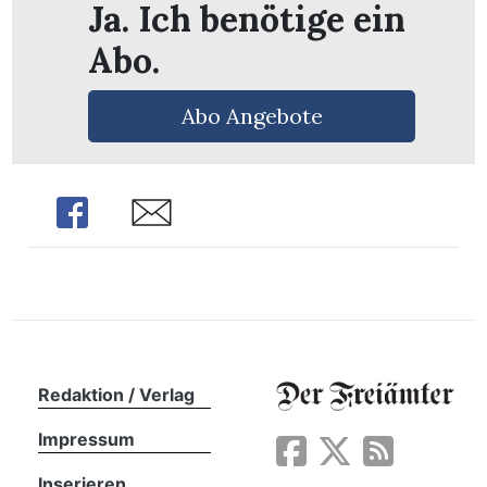
Ja. Ich benötige ein
Abo.
Abo Angebote
Share
Share
en
Redaktion / Verlag
Impressum
Inserieren