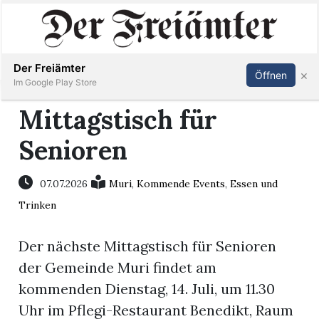
Inserieren
Abonnieren
Anmelden
Der Freiämter
×
Öffnen
Im Google Play Store
Mittagstisch für
Senioren
Immobilien
Veranstaltungen
07.07.2026
Muri
,
Kommende Events
,
Essen und
Trinken
Stellen
Der nächste Mittagstisch für Senioren
E-
der Gemeinde Muri findet am
Paper
kommenden Dienstag, 14. Juli, um 11.30
Uhr im Pflegi-Restaurant Benedikt, Raum
Newsletter