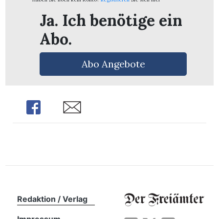
n
Ja. Ich benötige ein
Abo.
Abo Angebote
Share
Share
Redaktion / Verlag