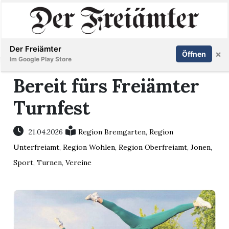
Inserieren
Abonnieren
Anmelden
Der Freiämter
×
Öffnen
Im Google Play Store
Bereit fürs Freiämter
Turnfest
Immobilien
Veranstaltungen
21.04.2026
Region Bremgarten
,
Region
Unterfreiamt
,
Region Wohlen
,
Region Oberfreiamt
,
Jonen
,
Stellen
Sport
,
Turnen
,
Vereine
E-
Paper
Newsletter