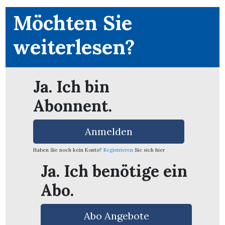
Möchten Sie
weiterlesen?
Ja. Ich bin
Abonnent.
Anmelden
Haben Sie noch kein Konto?
Registrieren
Sie sich hier
Ja. Ich benötige ein
en
Abo.
Abo Angebote