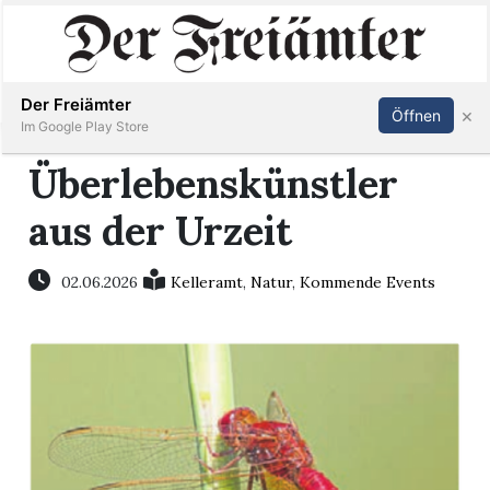
Inserieren
Abonnieren
Anmelden
Der Freiämter
×
Öffnen
Im Google Play Store
Überlebenskünstler
aus der Urzeit
Immobilien
Veranstaltungen
02.06.2026
Kelleramt
,
Natur
,
Kommende Events
Stellen
E-
Paper
Newsletter