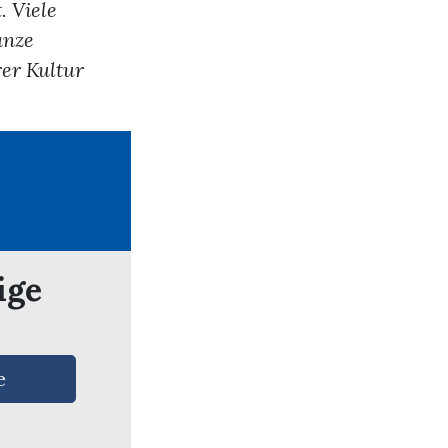
 Viele
anze
er Kultur
ige
e