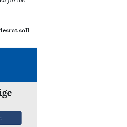
it für die
esrat soll
ige
e