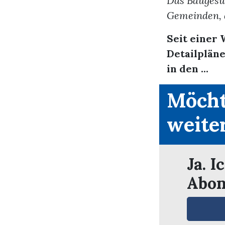
Das Baugesuc
Gemeinden, 
Seit einer
Detailplän
in den ...
Möcht
weite
Ja. I
Abon