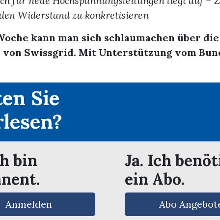
h für neue Hochspannungsleitungen liegt auf – Ze
den Widerstand zu konkretisieren
 Woche kann man sich schlaumachen über die
e von Swissgrid. Mit Unterstützung vom Bund
en Sie
rlesen?
ch bin
Ja. Ich benöt
nent.
ein Abo.
Anmelden
Abo Angebot