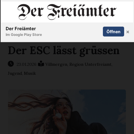
Inserieren
Abonnieren
Anmelden
X
Der Freiämter
×
Öffnen
Im Google Play Store
Der ESC lässt grüssen
Immobilien
23.01.2026
Villmergen
,
Region Unterfreiamt
,
Jugend
,
Musik
Veranstaltungen
Stellen
E-
Paper
Newsletter