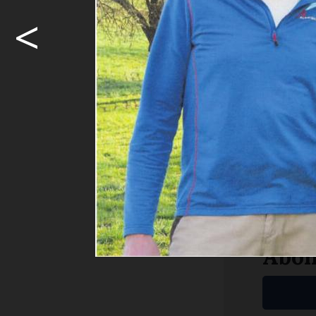
<
Rundweg in 
Am 11. und 
Muri-Dorf 
...
Möcht
weite
Ja. I
Abon