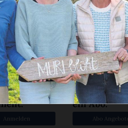
Muri
12. sowie am 18. und 19. April lädt der Blüte
ein.
en Sie
rlesen?
ch bin
Ja. Ich benöt
nent.
ein Abo.
Anmelden
Abo Angebot