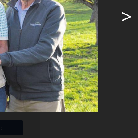
>
nweg im
ige
e