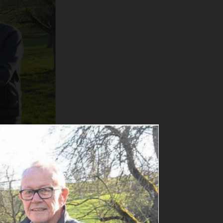
abi Arnold,
falls Roman
Keusch
aft – neuer