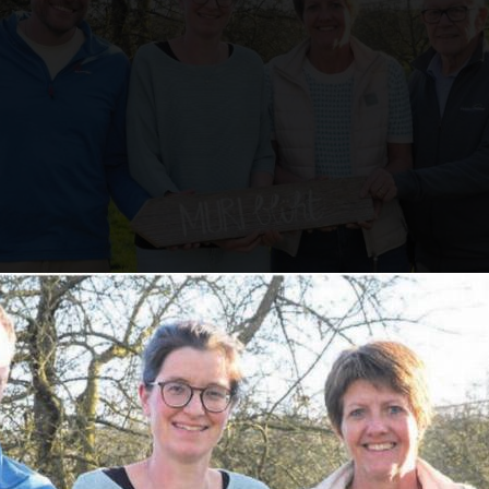
 hinter dem neuen Projekt, von links: Stefan Frey, G
Wüthrich und Herbert Strebel. Zum OK gehören eben
, Anita Frey und Matthias Arnold. Bild: Annemarie 
nenden voller Blüten
 der Obstbäume und vieles mehr zur Landwirtsch