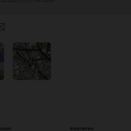
 kein Konto?
Registrieren
Sie sich hier
are
ssum
Inserieren