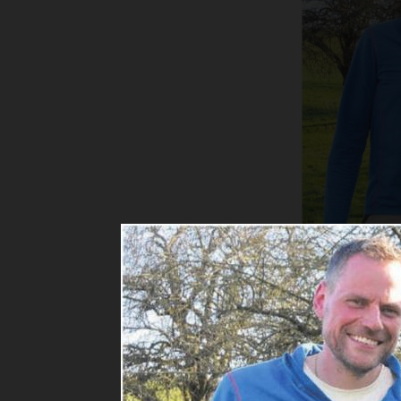
Sie stehen
Charlotte 
Meier
Zwei Woche
Blütenpracht