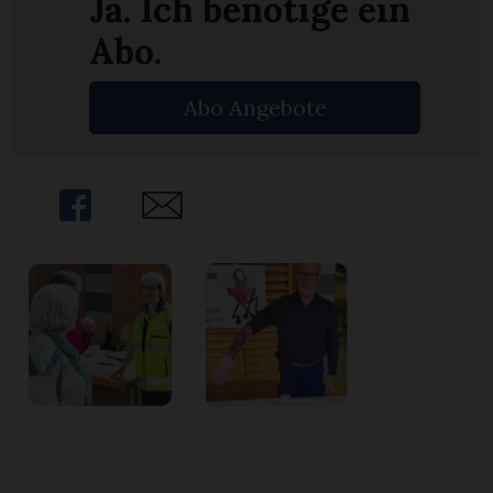
Ja. Ich benötige ein
n
Abo.
Abo Angebote
Share
Share