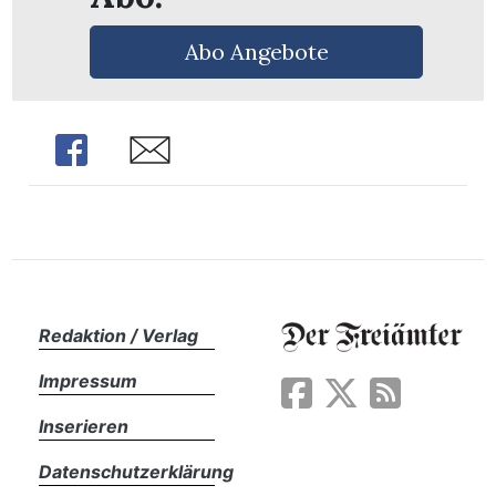
Abo Angebote
Share
Share
Redaktion / Verlag
Impressum
en
Inserieren
Datenschutzerklärung