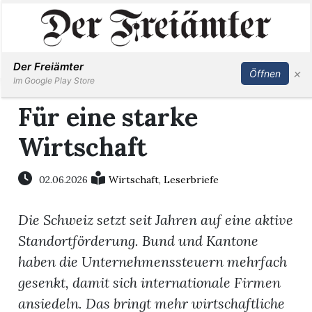
Inserieren
Abonnieren
Anmelden
Der Freiämter
×
Öffnen
Im Google Play Store
Für eine starke
Wirtschaft
Immobilien
Veranstaltungen
02.06.2026
Wirtschaft
,
Leserbriefe
Die Schweiz setzt seit Jahren auf eine aktive
Stellen
Standortförderung. Bund und Kantone
E-
haben die Unternehmenssteuern mehrfach
Paper
gesenkt, damit sich internationale Firmen
ansiedeln. Das bringt mehr wirtschaftliche
Newsletter