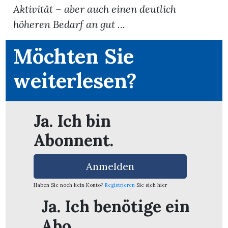
Aktivität – aber auch einen deutlich
höheren Bedarf an gut ...
App
erfreiamt
Möchten Sie
weiterlesen?
Ja. Ich bin
reiamt
Abonnent.
Anmelden
Haben Sie noch kein Konto?
Registrieren
Sie sich hier
Ja. Ich benötige ein
ten
Abo.