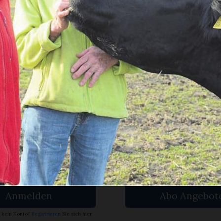
ltung
Vock die Weide mit den Angusrindern betrit
genseitigen Respekt. Auch wenn inzwischen
führt, hilft der Vater ...
en Sie
rlesen?
ch bin
Ja. Ich benöt
nent.
ein Abo.
Anmelden
Abo Angebot
 kein Konto?
Registrieren
Sie sich hier