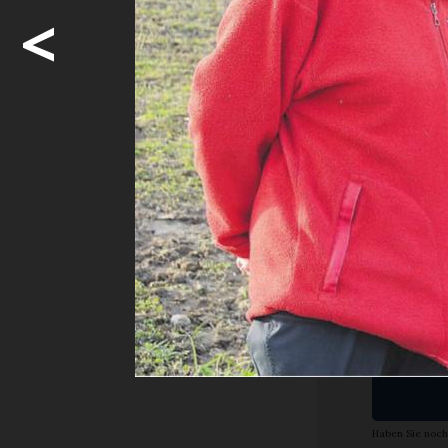
Mutterkuhha
<
Wenn Hans 
man den ge
den Betrieb 
Möcht
weite
Ja. I
Abon
Haben Sie noch