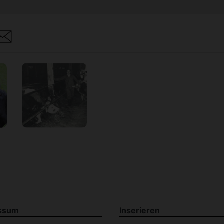
are
ssum
Inserieren