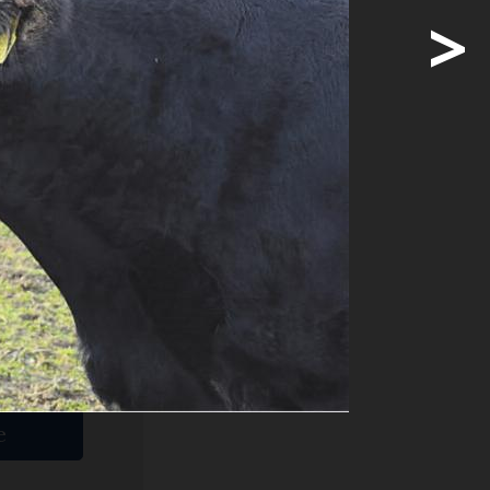
>
t, spürt
 sein Sohn
ige
e