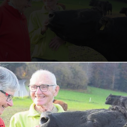
ösli Vock verbringen den Sommer mit den Rindern a
im Winter schauen sie regelmässig bei den Tieren vor
Chregi Hansen / zg
li Vock gehörten vor 50 Jahren zu den Schweizer 