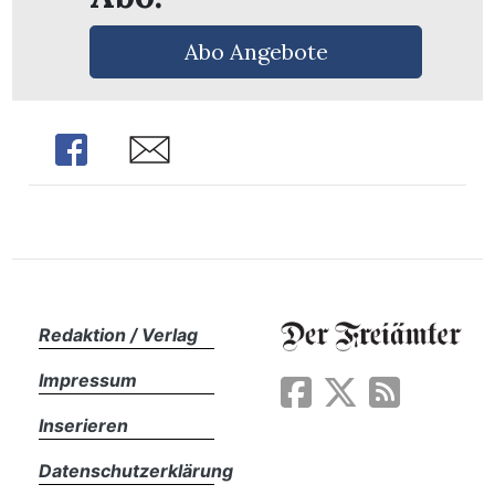
Abo Angebote
Share
Share
Redaktion / Verlag
Impressum
en
Inserieren
Datenschutzerklärung