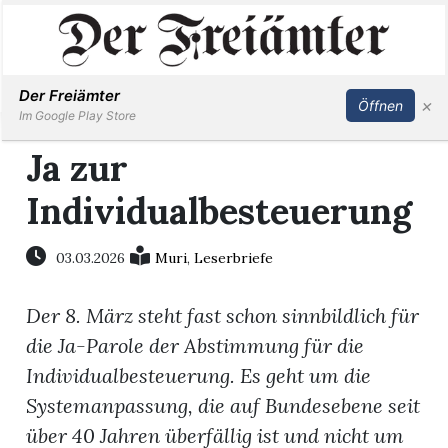
Inserieren
Abonnieren
Anmelden
Der Freiämter
×
Öffnen
Im Google Play Store
Ja zur
Individualbesteuerung
Immobilien
Veranstaltungen
03.03.2026
Muri
,
Leserbriefe
Der 8. März steht fast schon sinnbildlich für
Stellen
die Ja-Parole der Abstimmung für die
E-
Individualbesteuerung. Es geht um die
Paper
Systemanpassung, die auf Bundesebene seit
über 40 Jahren überfällig ist und nicht um
Newsletter