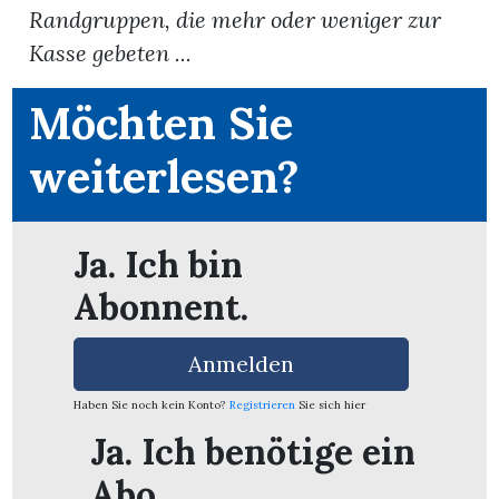
Randgruppen, die mehr oder weniger zur
Kasse gebeten ...
App
erfreiamt
Möchten Sie
weiterlesen?
Ja. Ich bin
reiamt
Abonnent.
Anmelden
Haben Sie noch kein Konto?
Registrieren
Sie sich hier
Ja. Ich benötige ein
ten
Abo.