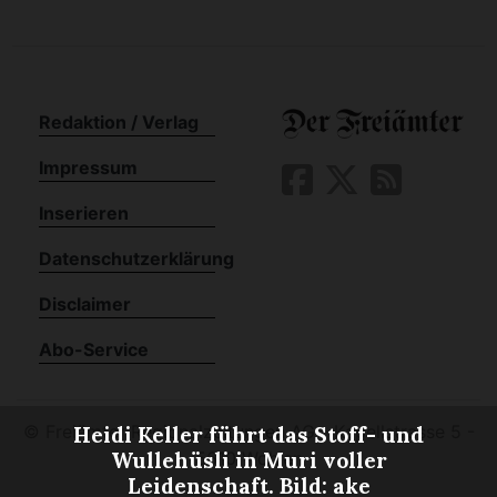
Redaktion / Verlag
Impressum
Inserieren
Datenschutzerklärung
Disclaimer
Abo-Service
©
Freiämter Regionalzeitungen AG - Kapellstrasse 5 -
Heidi Keller führt das Stoff- und
Wullehüsli in Muri voller
5610 Wohlen
Leidenschaft. Bild: ake