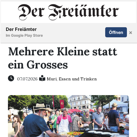
Inserieren
Abonnieren
Anmelden
Der Freiämter
×
Öffnen
Im Google Play Store
Mehrere Kleine statt
ein Grosses
Immobilien
Veranstaltungen
07.07.2026
Muri
,
Essen und Trinken
Stellen
E-
Paper
Newsletter