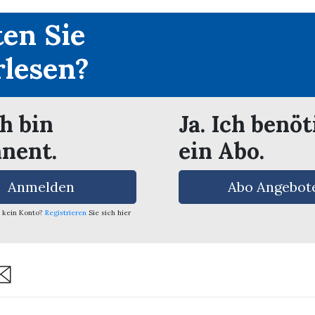
en Sie
rlesen?
ch bin
Ja. Ich benöt
nent.
ein Abo.
Anmelden
Abo Angebot
 kein Konto?
Registrieren
Sie sich hier
are