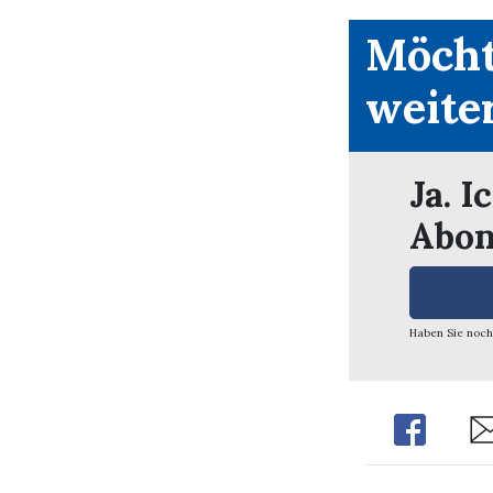
Möcht
weite
Ja. I
Abon
Haben Sie noch
Share
Sh