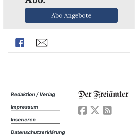
Abo Angebote
Share
Share
Redaktion / Verlag
Impressum
en
Inserieren
Datenschutzerklärung