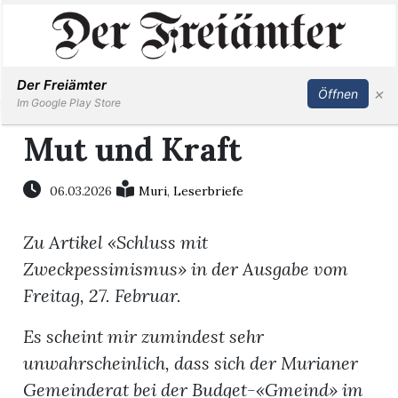
Inserieren
Abonnieren
Anmelden
Der Freiämter
×
Öffnen
Im Google Play Store
Mut und Kraft
Immobilien
06.03.2026
Muri
,
Leserbriefe
Veranstaltungen
Zu Artikel «Schluss mit
Zweckpessimismus» in der Ausgabe vom
Stellen
Freitag, 27. Februar.
E-
Es scheint mir zumindest sehr
Paper
unwahrscheinlich, dass sich der Murianer
Gemeinderat bei der Budget-«Gmeind» im
Newsletter