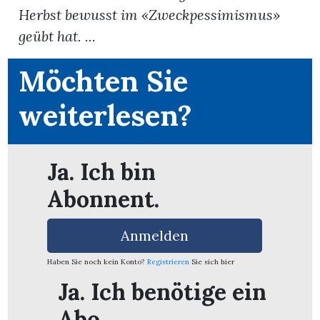
Herbst bewusst im «Zweckpessimismus»
geübt hat. ...
App
erfreiamt
Möchten Sie
weiterlesen?
reiamt
Ja. Ich bin
Abonnent.
Anmelden
Haben Sie noch kein Konto?
Registrieren
Sie sich hier
Ja. Ich benötige ein
ten
Abo.