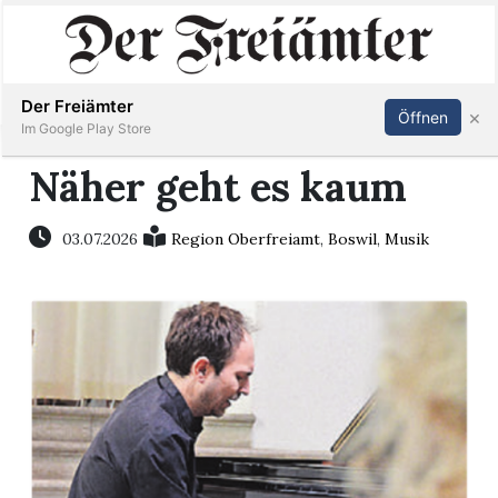
Inserieren
Abonnieren
Anmelden
Der Freiämter
×
Öffnen
Im Google Play Store
Näher geht es kaum
Immobilien
03.07.2026
Region Oberfreiamt
,
Boswil
,
Musik
Veranstaltungen
Stellen
E-
Paper
Newsletter