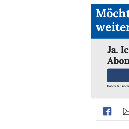
Möcht
weite
Ja. I
Abon
Haben Sie noch
Share
Sh