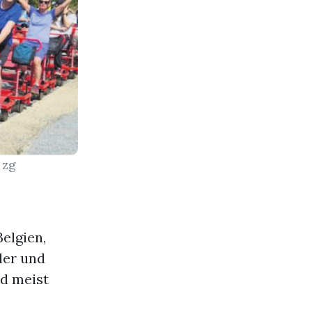
 zg
elgien,
ler und
nd meist