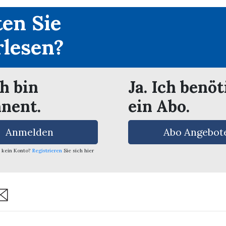
en Sie
rlesen?
ch bin
Ja. Ich benöt
nent.
ein Abo.
Anmelden
Abo Angebot
 kein Konto?
Registrieren
Sie sich hier
are