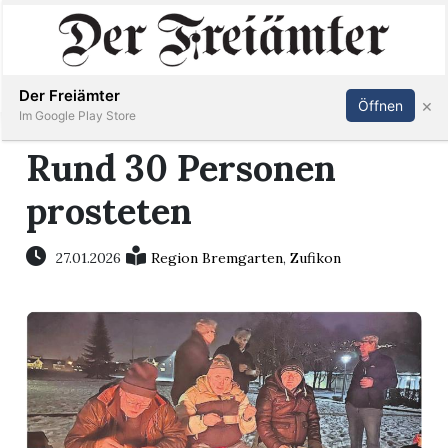
Inserieren
Abonnieren
Anmelden
Der Freiämter
×
Öffnen
Im Google Play Store
Rund 30 Personen
prosteten
Immobilien
Veranstaltungen
27.01.2026
Region Bremgarten
,
Zufikon
Stellen
E-
Paper
Newsletter