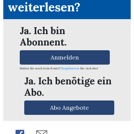
weiterlesen?
Ja. Ich bin
Abonnent.
Anmelden
Haben Sie noch kein Konto?
Registrieren
Sie sich hier
Ja. Ich benötige ein
Abo.
en
Abo Angebote