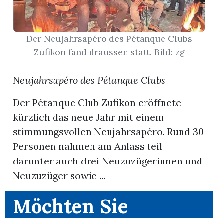
App
Der Neujahrsapéro des Pétanque Clubs
erfreiamt
Zufikon fand draussen statt. Bild: zg
Neujahrsapéro des Pétanque Clubs
Der Pétanque Club Zufikon eröffnete
reiamt
kürzlich das neue Jahr mit einem
stimmungsvollen Neujahrsapéro. Rund 30
Personen nahmen am Anlass teil,
darunter auch drei Neuzuzügerinnen und
Neuzuzüger sowie ...
Möchten Sie
ten