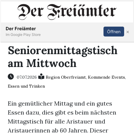
Inserieren
Abonnieren
Anmelden
Der Freiämter
×
Öffnen
Im Google Play Store
Seniorenmittagstisch
am Mittwoch
Immobilien
Veranstaltungen
07.07.2026
Region Oberfreiamt
,
Kommende Events
,
Essen und Trinken
Stellen
Ein gemütlicher Mittag und ein gutes
E-
Essen dazu, dies gibt es beim nächsten
Paper
Mittagstisch für alle Aristauer und
Aristauerinnen ab 60 Jahren. Dieser
Newsletter