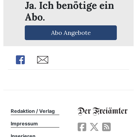
Ja. Ich benötige ein
Abo.
Abo Angebote
Share
Share
en
Redaktion / Verlag
Impressum
Inserieren