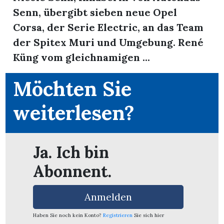
Senn, übergibt sieben neue Opel
Corsa, der Serie Electric, an das Team
der Spitex Muri und Umgebung. René
Küng vom gleichnamigen ...
Möchten Sie
weiterlesen?
Ja. Ich bin
Abonnent.
en
Anmelden
Haben Sie noch kein Konto?
Registrieren
Sie sich hier