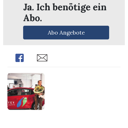
n
Ja. Ich benötige ein
Abo.
Abo Angebote
Share
Share