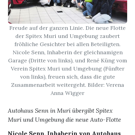
App
erfreiamt
Freude auf der ganzen Linie. Die neue Flotte
der Spitex Muri und Umgebung zaubert
fröhliche Gesichter bei allen Beteiligten.
Nicole Senn, Inhaberin der gleichnamigen
Garage (Dritte von links), und René Küng vom
Verein Spitex Muri und Umgebung (Fünfter
reiamt
von links), freuen sich, dass die gute
Zusammenarbeit weitergeht. Bilder: Verena
Anna Wigger
Autohaus Senn in Muri übergibt Spitex
Muri und Umgebung die neue Auto-Flotte
ten
Nicole Senn, Inhaberin von Autohaus