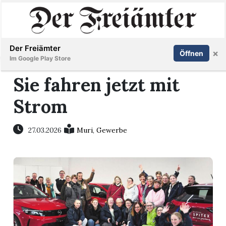
Inserieren
Abonnieren
Anmelden
Der Freiämter
×
Öffnen
Im Google Play Store
Sie fahren jetzt mit
Strom
Immobilien
Veranstaltungen
27.03.2026
Muri
,
Gewerbe
Stellen
E-
Paper
Newsletter