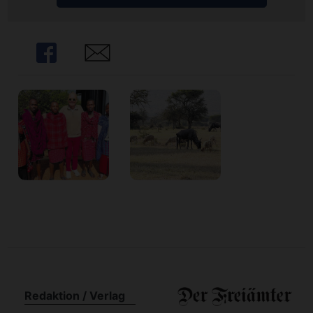
n
Share
Share
Redaktion / Verlag