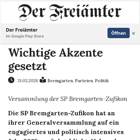
Inserieren
Abonnieren
Anmelden
Der Freiämter
×
Öffnen
Im Google Play Store
Wichtige Akzente
gesetzt
Immobilien
Veranstaltungen
31.03.2026
Bremgarten
,
Parteien
,
Politik
Versammlung der SP Bremgarten-Zufikon
Stellen
Die SP Bremgarten-Zufikon hat an
E-
ihrer Generalversammlung auf ein
Paper
engagiertes und politisch intensives
Newsletter