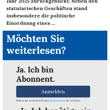
Jahr 2025 zurückgeblickt. Neben den
statutarischen Geschäften stand
App
insbesondere die politische
erfreiamt
Einordnung eines ...
Möchten Sie
weiterlesen?
reiamt
Ja. Ich bin
Abonnent.
Anmelden
Haben Sie noch kein Konto?
Registrieren
Sie sich hier
ten