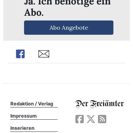
Ja. Ich benötige ein
Abo.
Abo Angebote
Share
Share
Redaktion / Verlag
en
Impressum
Inserieren