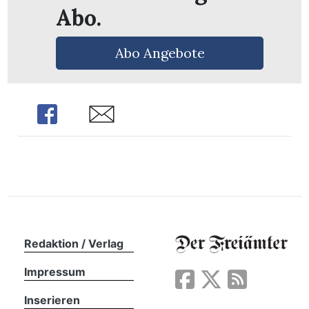
n
Abo.
Abo Angebote
Share
Share
Redaktion / Verlag
Impressum
Inserieren