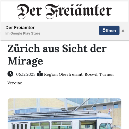
Inserieren
Abonnieren
Anmelden
Der Freiämter
×
Öffnen
Im Google Play Store
Zürich aus Sicht der
Mirage
Immobilien
Veranstaltungen
05.12.2025
Region Oberfreiamt
,
Boswil
,
Turnen
,
Vereine
Stellen
E-
Paper
Newsletter