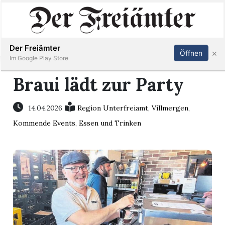
Inserieren
Abonnieren
Anmelden
Der Freiämter
×
Öffnen
Im Google Play Store
Braui lädt zur Party
Immobilien
14.04.2026
Region Unterfreiamt
,
Villmergen
,
Kommende Events
,
Essen und Trinken
Veranstaltungen
Stellen
E-
Paper
Newsletter