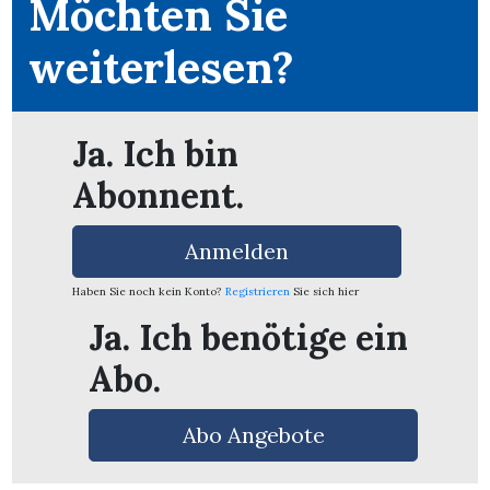
Möchten Sie
weiterlesen?
Ja. Ich bin
Abonnent.
Anmelden
Haben Sie noch kein Konto?
Registrieren
Sie sich hier
Ja. Ich benötige ein
Abo.
en
Abo Angebote