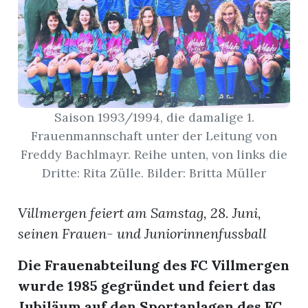
App
erfreiamt
Saison 1993/1994, die damalige 1.
Frauenmannschaft unter der Leitung von
Freddy Bachlmayr. Reihe unten, von links die
reiamt
Dritte: Rita Zülle. Bilder: Britta Müller
Villmergen feiert am Samstag, 28. Juni,
seinen Frauen- und Juniorinnenfussball
Die Frauenabteilung des FC Villmergen
wurde 1985 gegründet und feiert das
ten
Jubiläum auf den Sportanlagen des FC