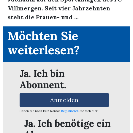
Villmergen. Seit vier Jahrzehnten
steht die Frauen- und ...
Möchten Sie
weiterlesen?
Ja. Ich bin
Abonnent.
Anmelden
en
Haben Sie noch kein Konto?
Registrieren
Sie sich hier
Ja. Ich benötige ein