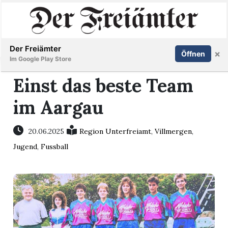
Inserieren
Abonnieren
Anmelden
Der Freiämter
×
Öffnen
Im Google Play Store
Einst das beste Team
im Aargau
Immobilien
Veranstaltungen
20.06.2025
Region Unterfreiamt
,
Villmergen
,
Jugend
,
Fussball
Stellen
E-
Paper
Newsletter