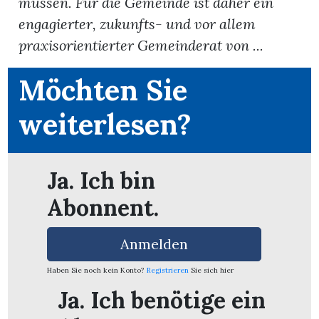
müssen. Für die Gemeinde ist daher ein
engagierter, zukunfts- und vor allem
App
praxisorientierter Gemeinderat von ...
erfreiamt
Möchten Sie
weiterlesen?
reiamt
Ja. Ich bin
Abonnent.
Anmelden
Haben Sie noch kein Konto?
Registrieren
Sie sich hier
Ja. Ich benötige ein
ten