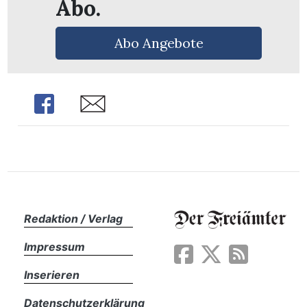
Abo.
Abo Angebote
Share
Share
Redaktion / Verlag
en
Impressum
Inserieren
Datenschutzerklärung