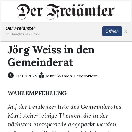
Inserieren
Abonnieren
Anmelden
Der Freiämter
×
Öffnen
Im Google Play Store
Jörg Weiss in den
Gemeinderat
Immobilien
Veranstaltungen
02.09.2025
Muri
,
Wahlen
,
Leserbriefe
WAHLEMPFEHLUNG
Stellen
Auf der Pendenzenliste des Gemeinderates
E-
Muri stehen einige Themen, die in der
Paper
nächsten Amtsperiode angepackt werden
Newsletter