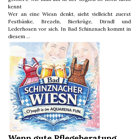
kennt
Wer an eine Wiesn denkt, sieht vielleicht zuerst
Festbänke, Brezeln, Bierkrüge, Dirndl und
Lederhosen vor sich. In Bad Schinznach kommt in
diesem ...
en
Wenn gute Pflegeberatung