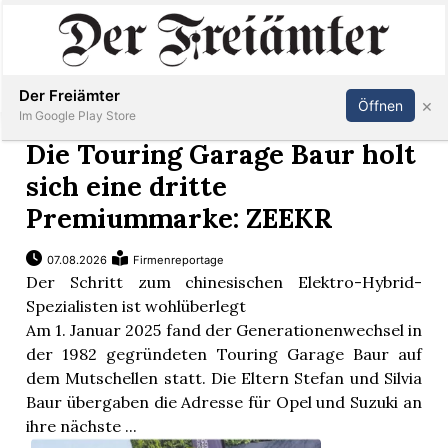
Inserieren
Abonnieren
Anmelden
Der Freiämter
×
Öffnen
Im Google Play Store
Die Touring Garage Baur holt
sich eine dritte
Immobilien
Premiummarke: ZEEKR
Veranstaltungen
07.08.2026
Firmenreportage
Der Schritt zum chinesischen Elektro-Hybrid-
Spezialisten ist wohlüberlegt
Stellen
Am 1. Januar 2025 fand der Generationenwechsel in
der 1982 gegründeten Touring Garage Baur auf
E-
dem Mutschellen statt. Die Eltern Stefan und Silvia
Paper
Baur übergaben die Adresse für Opel und Suzuki an
ihre nächste ...
Newsletter