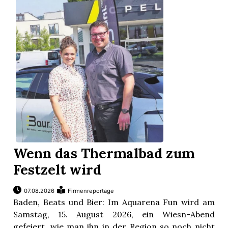
App
erfreiamt
reiamt
Wenn das Thermalbad zum
Festzelt wird
07.08.2026
Firmenreportage
Baden, Beats und Bier: Im Aquarena Fun wird am
ten
Samstag, 15. August 2026, ein Wiesn-Abend
gefeiert, wie man ihn in der Region so noch nicht