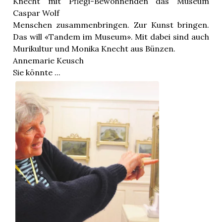
Knecht mit Pflegi-Bewohnenden das Museum
n
Caspar Wolf
Menschen zusammenbringen. Zur Kunst bringen.
Das will «Tandem im Museum». Mit dabei sind auch
Murikultur und Monika Knecht aus Bünzen.
Annemarie Keusch
Sie könnte ...