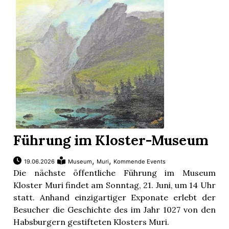
App
erfreiamt
reiamt
Führung im Kloster-Museum
,
,
19.06.2026
Museum
Muri
Kommende Events
Die nächste öffentliche Führung im Museum
Kloster Muri findet am Sonntag, 21. Juni, um 14 Uhr
statt. Anhand einzigartiger Exponate erlebt der
Besucher die Geschichte des im Jahr 1027 von den
ten
Habsburgern gestifteten Klosters Muri.