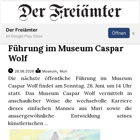
Inserieren
Abonnieren
Anmelden
Der Freiämter
×
Öffnen
Im Google Play Store
Führung im Museum Caspar
Wolf
Immobilien
,
26.06.2026
Museum
Muri
Die nächste öffentliche Führung im Museum
Veranstaltungen
Caspar Wolf findet am Sonntag, 28. Juni, um 14 Uhr
statt. Das Museum Caspar Wolf vermittelt in
Stellen
anschaulicher Weise die wechselvolle Karriere
dieses einfachen Mannes aus Muri sowie die
E-
aussergewöhnliche Entwicklung seines
Paper
künstlerischen ...
Newsletter