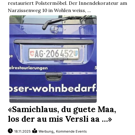
restauriert Polstermöbel. Der Innendekorateur am
Narzissenweg 10 in Wohlen weiss, ...
«Samichlaus, du guete Maa,
en
los der au mis Versli aa …»
,
18.11.2025
Werbung
Kommende Events