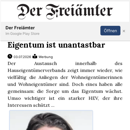
Inserieren
Abonnieren
Anmelden
Der Freiämter
×
Öffnen
Im Google Play Store
Eigentum ist unantastbar
03.07.2026
Werbung
Immobilien
Der Austausch innerhalb des
Hauseigentümerverbands zeigt immer wieder, wie
Veranstaltungen
vielfältig die Anliegen der Wohneigentümerinnen
und Wohneigentümer sind. Doch eines haben alle
gemeinsam: die Sorge um das Eigentum wächst.
Stellen
Umso wichtiger ist ein starker HEV, der ihre
Interessen schützt ...
E-
Paper
Newsletter