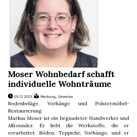
App
erfreiamt
reiamt
Moser Wohnbedarf schafft
individuelle Wohnträume
,
05.12.2025
Werbung
Gewerbe
Bodenbeläge, Vorhänge und Polstermöbel-
Restaurierung
Markus Moser ist ein begnadeter Handwerker und
Allrounder. Er liebt die Werkstoffe, die er
ten
verarbeitet: Böden, Teppiche, Vorhänge, und er