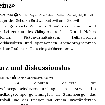
einz»
,
,
,
,
,
6.02.2026
Schule
Region Oberfreiamt
Bettwil
Geltwil
Ski
Buttwil
lager der Schulen Buttwil, Bettwil und Geltwil
e ereignisreiche Woche liegt hinter den Kindern und
 Leiterteam des Skilagers in Saas-Grund. Neben
rfekten Pistenverhältnissen, kulinarischen
gerklassikern und spannenden Abendprogrammen
nd am Ende vor allem ein gebührender, ...
urz und diskussionslos
,
1.11.2025
Region Oberfreiamt
Geltwil
ur 24 Minuten dauerte die
nwohnergemeindeversammlung in Auw. Im
nellzugstempo genehmigten die Stimmbürger das
tokoll und das Budget mit einem unveränderten