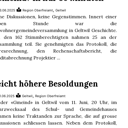
,
3.06.2025
Region Oberfreiamt
Geltwil
ne Diskussionen, keine Gegenstimmen. Innert einer
alben Stunde war die
wohnergemeindeversammlung in Geltwil Geschichte.
n den 162 Stimmberechtigten nahmen 25 an der
sammlung teil. Sie genehmigten das Protokoll, die
hresrechnung, den Rechenschaftsbericht, die
ditabrechnung Projektier ...
eicht höhere Besoldungen
,
1.06.2025
Geltwil
Region Oberfreiamt
der «Gmeind» in Geltwil vom 11. Juni, 20 Uhr, im
hrzwecksaal des Schul- und Gemeindehauses
men keine Traktanden zur Sprache, die auf grosse
kussionen schliessen lassen. Neben dem Protokoll,