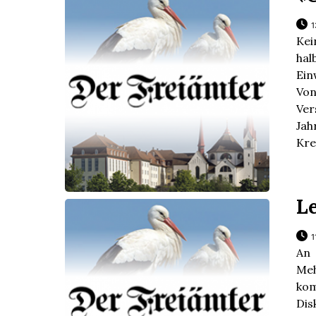
1
Kei
h
Ein
Vo
Ver
Ja
Kre
L
1
An 
Me
kom
Dis