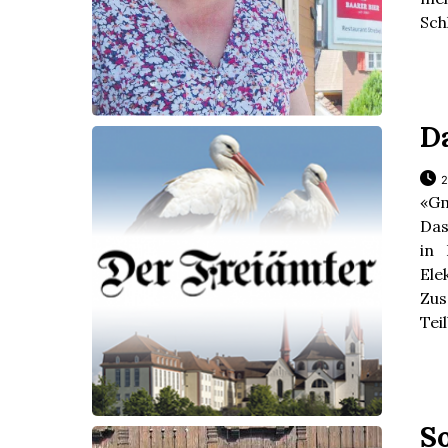
Schl
D
2
«Gm
Das
in 
Ele
Zus
Tei
S