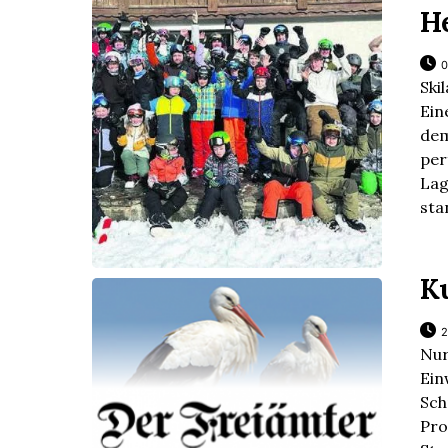
H
0
Ski
Ein
dem
pe
La
sta
K
2
N
Ei
Sch
Pro