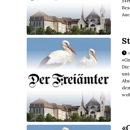
Ste
Bes
Auc
S
1
«Gm
Die
unt
Abs
dem
wob
«