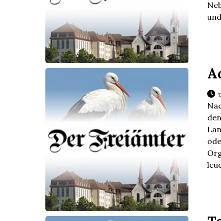
Neb
und
A
1
Nac
den
Lan
od
Org
leu