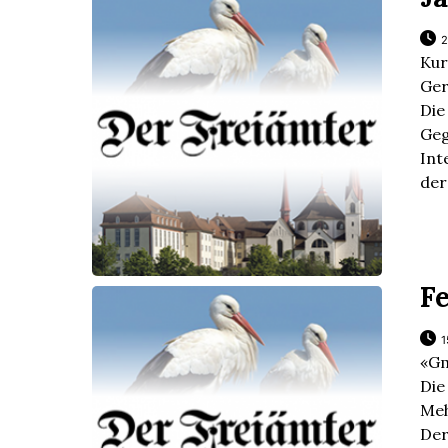
2
Kur
Ger
Die
Ge
Int
der
F
1
«Gm
Di
Meh
Der