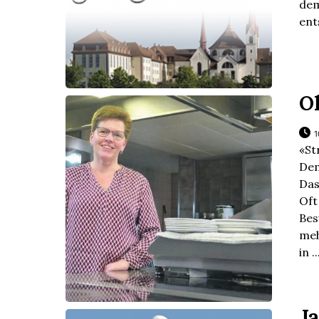
de
ent
O
1
«St
Dem
Das
Of
Bes
meh
in ..
Ja