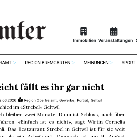
Immobilien
Veranstaltungen
EIAMT
REGION BREMGARTEN
MEINUNGEN
SPORT
icht fällt es ihr gar nicht
,
,
,
2.06.2026
Region Oberfreiamt
Gewerbe
Porträt
Geltwil
chied im «Strebel» Geltwil
h bleiben zwei Monate. Dann ist Schluss, nach über
Jahren. «Einfach ist es nicht», sagt Wirtin Cornelia
hli. Das Restaurant Strebel in Geltwil ist für sie weit
r als ein Arbeitsort. Dennoch ist am 9. August