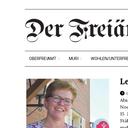
OBERFREIAMT
MURI
WOHLEN/UNTERFR
Le
1
Abs
Noc
15 
Stä
meh