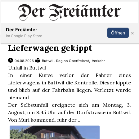
Inserieren
Abonnieren
Anmelden
Der Freiämter
×
Öffnen
Im Google Play Store
Lieferwagen gekippt
,
,
04.08.2026
Buttwil
Region Oberfreiamt
Verkehr
Immobilien
Unfall in Buttwil
In einer Kurve verlor der Fahrer eines
Veranstaltungen
Lieferwagens in Buttwil die Kontrolle. Dieser kippte
und blieb auf der Fahrbahn liegen. Verletzt wurde
niemand.
Stellen
Der Selbstunfall ereignete sich am Montag, 3.
August, um 8.45 Uhr auf der Dorfstrasse in Buttwil.
E-
Von Muri kommend, fuhr der ...
Paper
Newsletter