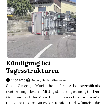
App
erfreiamt
reiamt
Kündigung bei
Tagesstrukturen
,
12.06.2026
Buttwil
Region Oberfreiamt
Susi Geiger, Muri, hat ihr Arbeitsverhältnis
(Betreuung beim Mittagstisch) gekündigt. Der
Gemeinderat dankt ihr für ihren wertvollen Einsatz
ten
im Dienste der Buttwiler Kinder und wünscht ihr