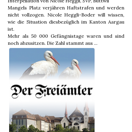
Interpellation von Nicole Heggli, SVP, Buttwil
n
Mangels Platz verjähren Haftstrafen und werden
nicht vollzogen. Nicole Heggli-Boder will wissen,
wie die Situation diesbezüglich im Kanton Aargau
ist.
Mehr als 50 000 Gefängnistage waren und sind
noch abzusitzen. Die Zahl stammt aus ...